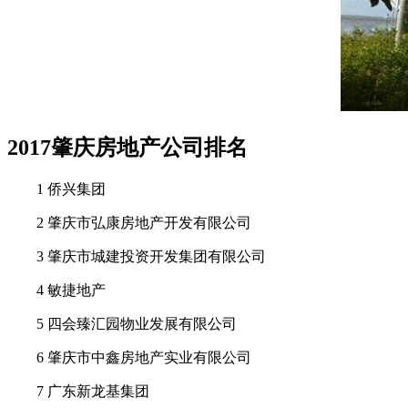
2017肇庆房地产公司排名
1 侨兴集团
2 肇庆市弘康房地产开发有限公司
3 肇庆市城建投资开发集团有限公司
4 敏捷地产
5 四会臻汇园物业发展有限公司
6 肇庆市中鑫房地产实业有限公司
7 广东新龙基集团