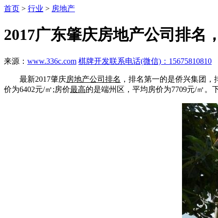
首页
>
行业
>
房地产
2017广东肇庆房地产公司排
来源：
www.336c.com
棋牌开发联系电话(微信)：15675810810
最新2017肇庆
房地产
公司排名
，排名第一的是侨兴集团，
价为6402元/㎡;房价
最高
的是端州区，平均房价为7709元/㎡。