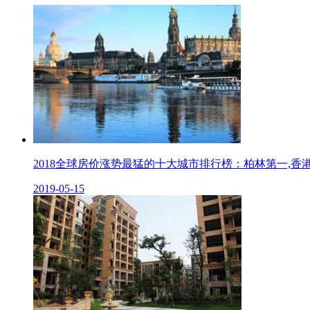
2018全球房价涨势最猛的十大城市排行榜：柏林第一,香
2019-05-15