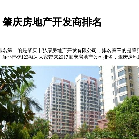
名，肇庆房地产开发商排名
排名第二的是肇庆市弘康房地产开发有限公司，排名第三的是肇庆市
下面排行榜123就为大家带来2017肇庆房地产公司排名，肇庆房