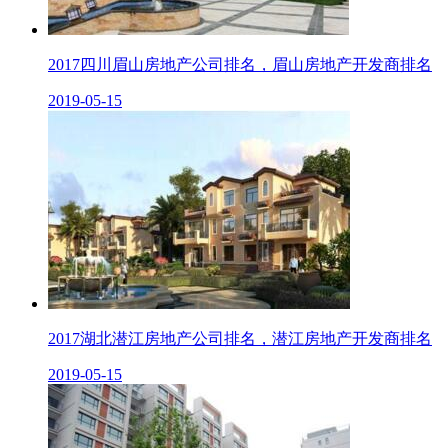
2017四川眉山房地产公司排名，眉山房地产开发商排名
2019-05-15
2017湖北潜江房地产公司排名，潜江房地产开发商排名
2019-05-15