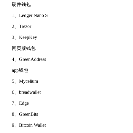
硬件钱包
1、Ledger Nano S
2、Trezor
3、KeepKey
网页版钱包
4、GreenAddress
app钱包
5、Mycelium
6、breadwallet
7、Edge
8、GreenBits
9、Bitcoin Wallet