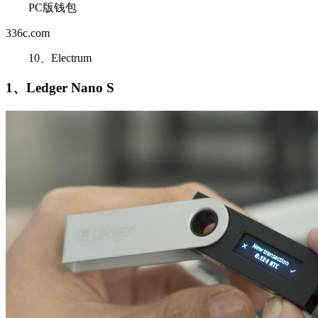
PC版钱包
336c.com
10、Electrum
1、Ledger Nano S