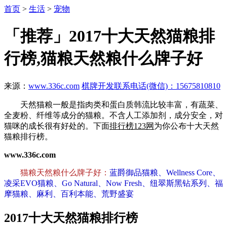
首页
>
生活
>
宠物
「推荐」2017十大天然猫粮排
行榜,猫粮天然粮什么牌子好
来源：
www.336c.com
棋牌开发联系电话(微信)：15675810810
天然猫粮一般是指肉类和蛋白质韩流比较丰富，有蔬菜、
全麦粉、纤维等成分的猫粮。不含人工添加剂，成分安全，对
猫咪的成长很有好处的。下面
排行榜123网
为你公布十大天然
猫粮排行榜。
www.336c.com
猫粮天然粮什么牌子好：
蓝爵御品猫粮、Wellness Core、
凌采EVO猫粮、Go Natural、Now Fresh、纽翠斯黑钻系列、福
摩猫粮、麻利、百利本能、荒野盛宴
2017十大天然猫粮排行榜