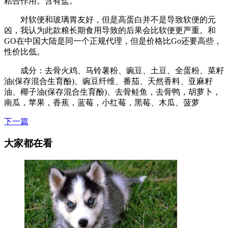
粘合作用。含有盐。
对软便和玻璃胃友好，但是高蛋白并不是导致软便的元
凶，我认为此款粮长期食用导致的后果会比软便更严重。和
GO在中国大陆是同一个正规代理，但是价格比Go还要高些，
性价比低。
成分：去骨火鸡、马铃薯粉、豌豆、土豆、全蛋粉、菜籽
油(保存混合生育酚)、豌豆纤维、番茄、天然香料、亚麻籽
油、椰子油(保存混合生育酚)、去骨鲑鱼，去骨鸭，胡萝卜，
南瓜，苹果，香蕉，蓝莓，小红莓，黑莓、木瓜、菠萝
下一篇
大家都在看