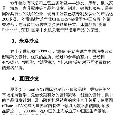
敏华控股有限公司主营业务涉及——沙发、床垫、板式家
具、海绵、家具配件等产品的研发、制造、销售和服务，是中
国家具行业的领军企业，现自主研发已获专利及认证的产品达
200多项。 沙发品牌“芝华仕CHEERS”被授予“中国名牌”的荣
誉称号，连续多年稳居香港沙发销量榜首。床垫品牌“爱蒙
Enlanda”，荣获“国家中央机关老干部指定产品”的荣誉。
3、米洛沙发
在上个世纪90年代中期，“志豪”开始尝试向中国消费者奉
献精巧的设计、优良的品质。经过10余年的努力，已经拥
有“米洛”、“库玛”、“法雷家”、“卡米纳”等针对不同消费群体
的知名品牌。
4、夏图沙发
夏图(Chateaud’AX) 国际沙发行业顶级品牌，秉持完美的
市场拓展哲学，凭借长期有效的营销策略，创新的设计，集中
的产品研发计划，及与顾客和经销商的伙伴合作关系，使夏图
(Chateaud’AX)成为世界室内装饰业领域为数不多的国际顶级
品牌之一。 2003年，在中国的上海成立了中国区生产基地，