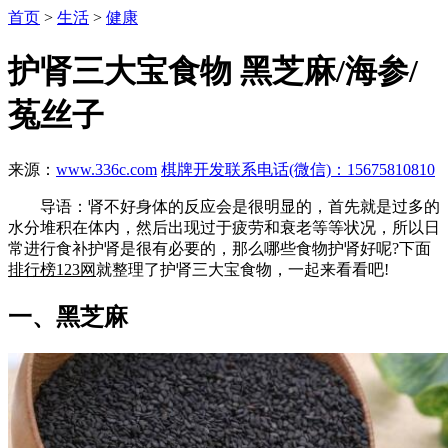
首页
>
生活
>
健康
护肾三大宝食物 黑芝麻/海参/
菟丝子
来源：
www.336c.com
棋牌开发联系电话(微信)：15675810810
导语：肾不好身体的反应会是很明显的，首先就是过多的
水分堆积在体内，然后出现过于疲劳和衰老等等状况，所以日
常进行食补护肾是很有必要的，那么哪些食物护肾好呢?下面
排行榜123网
就整理了护肾三大宝食物，一起来看看吧!
一、黑芝麻