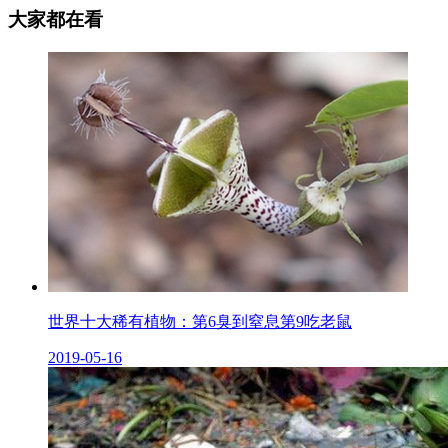
大家都在看
世界十大稀有植物：第6臭到窒息第9吃老鼠
2019-05-16