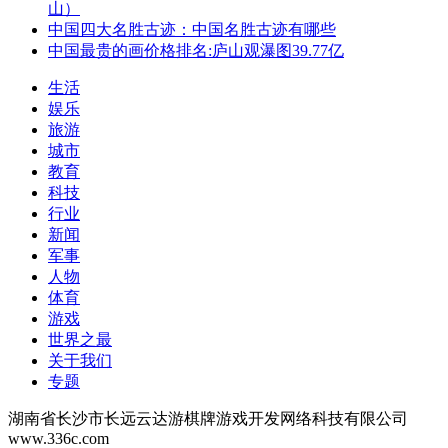
山）
中国四大名胜古迹：中国名胜古迹有哪些
中国最贵的画价格排名:庐山观瀑图39.77亿
生活
娱乐
旅游
城市
教育
科技
行业
新闻
军事
人物
体育
游戏
世界之最
关于我们
专题
湖南省长沙市长远云达游棋牌游戏开发网络科技有限公司
www.336c.com