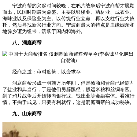
宁波商帮的兴起时间较晚，在鸦片战争后宁波商帮才脱颖
而出，民国时期最为鼎盛。主要以银楼业、药材业、成衣业、
海味业以及保险业为主。以传统行业立命，再以支柱行业为依
托，然后寻找新兴行业方向。宁波商最大的特点是血缘姻亲和
地缘乡谊为纽带，活跃于国内和海外。
八、洞庭商帮
经商之道：审时度势，以变求存
洞庭商帮形成于明朝万历年间，但是徽商和晋商已经霸占
了盐业和典当行，于是他们另辟蹊径，贩运米粮和丝绸布匹。
到了鸦片战争后开始转向银行业、钱庄业等金融实体。看准行
情，不拘于成见，只要有利就行，这是洞庭商帮的成功秘诀。
九、山东商帮