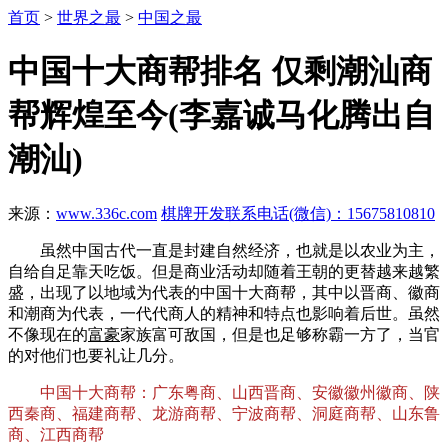
首页
>
世界之最
>
中国之最
中国十大商帮排名 仅剩潮汕商
帮辉煌至今(李嘉诚马化腾出自
潮汕)
来源：
www.336c.com
棋牌开发联系电话(微信)：15675810810
虽然中国古代一直是封建自然经济，也就是以农业为主，
自给自足靠天吃饭。但是商业活动却随着王朝的更替越来越繁
盛，出现了以地域为代表的中国十大商帮，其中以晋商、徽商
和潮商为代表，一代代商人的精神和特点也影响着后世。虽然
不像现在的
富豪
家族富可敌国，但是也足够称霸一方了，当官
的对他们也要礼让几分。
中国十大商帮：广东粤商、山西晋商、安徽徽州徽商、陕
西秦商、福建商帮、龙游商帮、宁波商帮、洞庭商帮、山东鲁
商、江西商帮