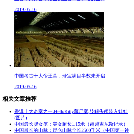
2019-05-16
中国考古十大帝王墓，珍宝满目半数未开启
2019-05-16
相关文章推荐
香港十大奇案之一:HelloKitty藏尸案,肢解头颅装入娃娃
(图片)
中国最长腿女孩：美女腿长1.15米（超越吉尼斯纪录）
中国最长的山脉：昆仑山脉全长2500千米（中国第一神