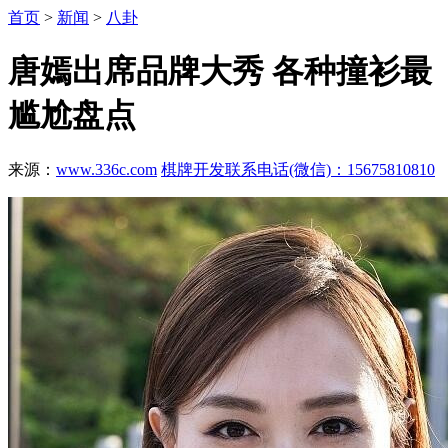
首页
>
新闻
>
八卦
唐嫣出席品牌大秀 各种撞衫最
尴尬盘点
来源：
www.336c.com
棋牌开发联系电话(微信)：15675810810