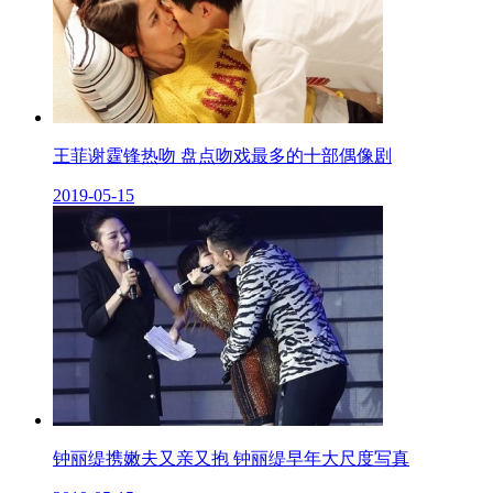
王菲谢霆锋热吻 盘点吻戏最多的十部偶像剧
2019-05-15
钟丽缇携嫩夫又亲又抱 钟丽缇早年大尺度写真