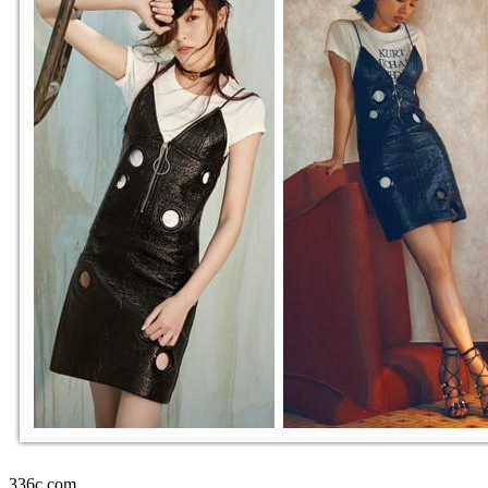
336c.com