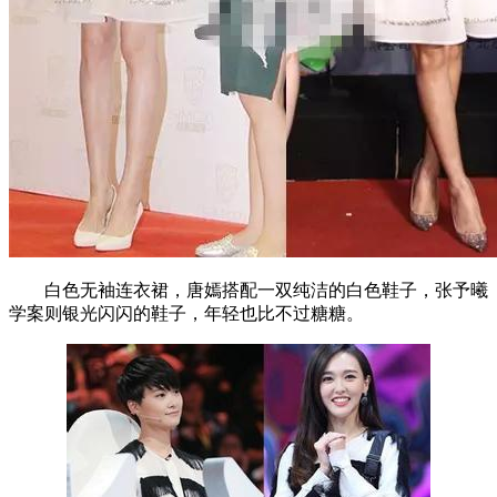
白色无袖连衣裙，唐嫣搭配一双纯洁的白色鞋子，张予曦
学案则银光闪闪的鞋子，年轻也比不过糖糖。