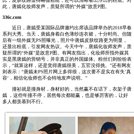
比，皮肤纹路显得略微粗糙，还可以清晰看出浮出的粉底。对
此，唐嫣化妆师发声，质疑所谓的“外媒”故意P图。
336c.com
近日，唐嫣受某国际品牌邀约出席该品牌举办的2018早春
系列大秀。当天，唐嫣身着白色薄纱连衣裙，十分时尚。但随
后有一组外媒无PS照曝光，照片中唐嫣皮肤纹路更为明显，
还显出粉底，引发网友热议。今天中午，唐嫣化妆师发声，质
疑所谓的“外媒”是故意P图。有网友指出，化妆师所指外媒其
实是黑唐嫣的营销号，并非真正的外国媒体。粉丝们则纷纷表
示，“就算这样，还是觉得唐嫣很美，五官没得挑。”还有网友
则表示：“唐嫣未PS照片网上多得很，这次要不是实在有失’真
容‘，相信化妆师也不会特地发声说明。”
撞衫就是撞身材，身材好的，当然赢不在话下，衣架子唐
嫣 ，这些年撞不停，居然每次都能赢，也是够厉害的，让好
多人都羡慕到不行。