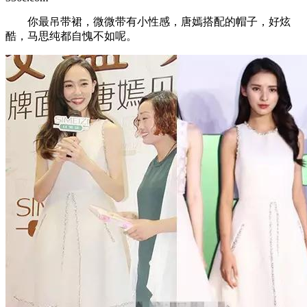
你最吊带裙，微微带有小性感，唐嫣搭配的帽子，好炫
酷，马思纯都自愧不如呢。