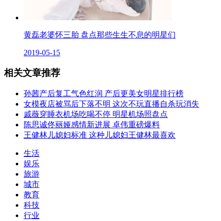
黄磊老婆怀三胎 盘点那些生生不息的明星们
2019-05-15
相关文章推荐
孙茜产后复工气色红润 产后更美女明星排行榜
女模夜店被骂后下落不明 这次不玩直播自杀玩消失
戚薇穿睡衣机场吃喝不停 明星机场照盘点
陈思诚佟丽娅感情新进展 卓伟重磅爆料
王健林儿媳妇标准 这种儿媳妇王健林最喜欢
生活
娱乐
旅游
城市
教育
科技
行业