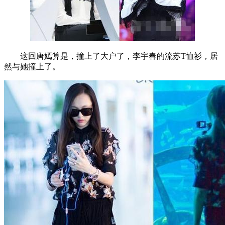
这回唐嫣算是，撞上了大户了，李宇春的流苏T恤衫，居
然与她撞上了。