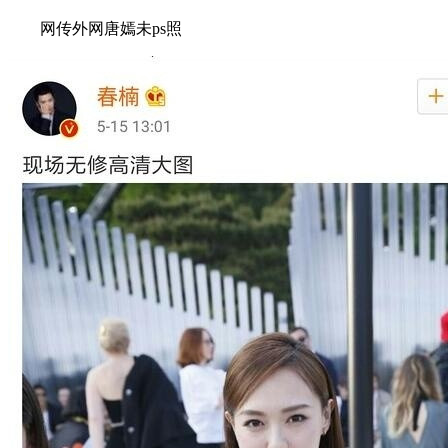
网传外网唐嫣未ps照