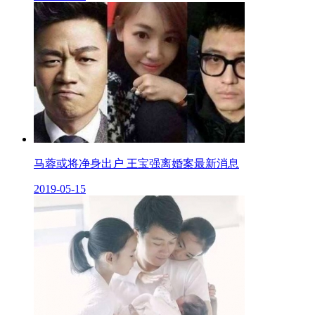
马蓉或将净身出户 王宝强离婚案最新消息
2019-05-15