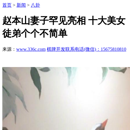
首页
>
新闻
>
八卦
赵本山妻子罕见亮相 十大美女
徒弟个个不简单
来源：
www.336c.com
棋牌开发联系电话(微信)：15675810810