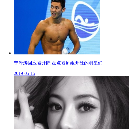
宁泽涛回应被开除 盘点被剧组开除的明星们
2019-05-15