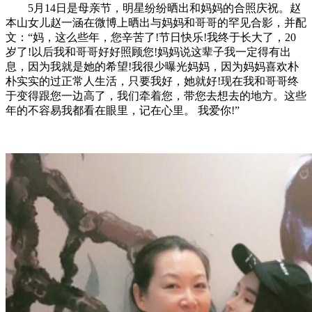
5月14日是母亲节，明星纷纷晒出和妈妈的合照庆祝。赵
本山女儿赵一涵在微博上晒出与妈妈和哥哥的罕见合影，并配
文：“妈，这么些年，您辛苦了!节日快乐!我终于长大了，20
岁了!以后我和哥哥好好照顾您!妈妈说这辈子我一定得有出
息，因为我就是她的希望!我很少曝光妈妈，因为妈妈喜欢朴
朴实实的过正常人生活，只要我好，她就好!现在我和哥哥终
于变得跟您一边高了，我们牵着您，带您去想去的地方。这些
年的不容易我都看在眼里，记在心里。 我爱你!”