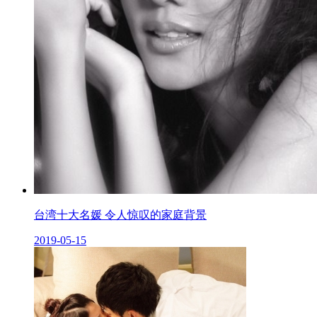
台湾十大名媛 令人惊叹的家庭背景
2019-05-15