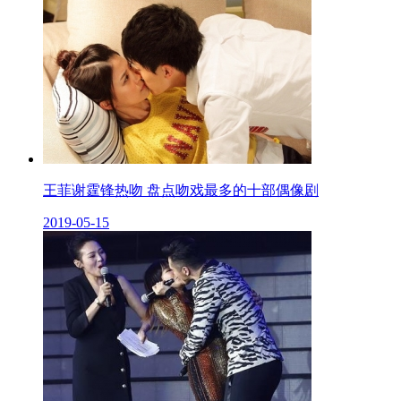
王菲谢霆锋热吻 盘点吻戏最多的十部偶像剧
2019-05-15