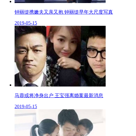
钟丽缇携嫩夫又亲又抱 钟丽缇早年大尺度写真
2019-05-15
马蓉或将净身出户 王宝强离婚案最新消息
2019-05-15