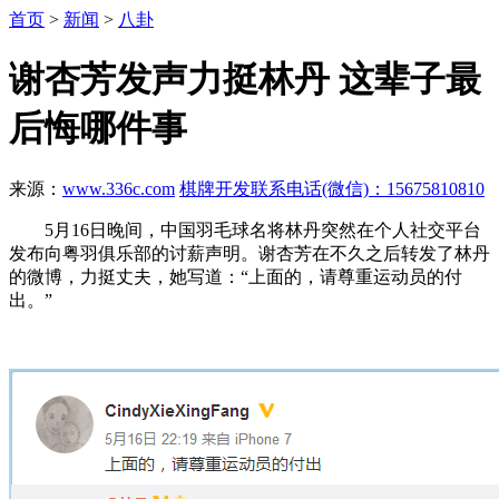
首页
>
新闻
>
八卦
谢杏芳发声力挺林丹 这辈子最
后悔哪件事
来源：
www.336c.com
棋牌开发联系电话(微信)：15675810810
5月16日晚间，中国羽毛球名将林丹突然在个人社交平台
发布向粤羽俱乐部的讨薪声明。谢杏芳在不久之后转发了林丹
的微博，力挺丈夫，她写道：“上面的，请尊重运动员的付
出。”