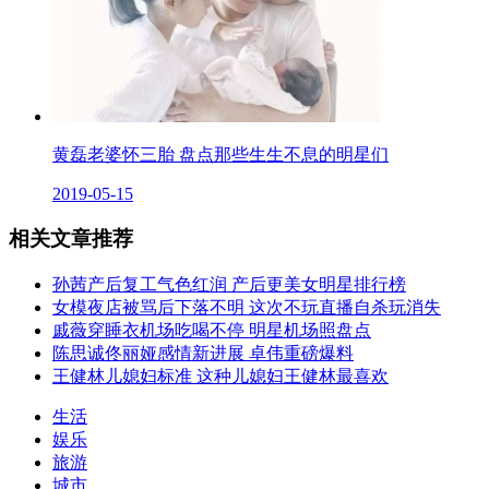
黄磊老婆怀三胎 盘点那些生生不息的明星们
2019-05-15
相关文章推荐
孙茜产后复工气色红润 产后更美女明星排行榜
女模夜店被骂后下落不明 这次不玩直播自杀玩消失
戚薇穿睡衣机场吃喝不停 明星机场照盘点
陈思诚佟丽娅感情新进展 卓伟重磅爆料
王健林儿媳妇标准 这种儿媳妇王健林最喜欢
生活
娱乐
旅游
城市