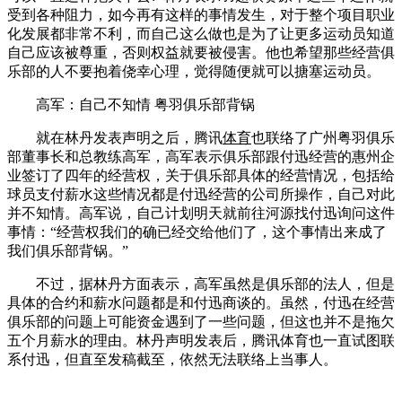
受到各种阻力，如今再有这样的事情发生，对于整个项目职业
化发展都非常不利，而自己这么做也是为了让更多运动员知道
自己应该被尊重，否则权益就要被侵害。他也希望那些经营俱
乐部的人不要抱着侥幸心理，觉得随便就可以搪塞运动员。
高军：自己不知情 粤羽俱乐部背锅
就在林丹发表声明之后，腾讯
体育
也联络了广州粤羽俱乐
部董事长和总教练高军，高军表示俱乐部跟付迅经营的惠州企
业签订了四年的经营权，关于俱乐部具体的经营情况，包括给
球员支付薪水这些情况都是付迅经营的公司所操作，自己对此
并不知情。高军说，自己计划明天就前往河源找付迅询问这件
事情：“经营权我们的确已经交给他们了，这个事情出来成了
我们俱乐部背锅。”
不过，据林丹方面表示，高军虽然是俱乐部的法人，但是
具体的合约和薪水问题都是和付迅商谈的。虽然，付迅在经营
俱乐部的问题上可能资金遇到了一些问题，但这也并不是拖欠
五个月薪水的理由。林丹声明发表后，腾讯体育也一直试图联
系付迅，但直至发稿截至，依然无法联络上当事人。