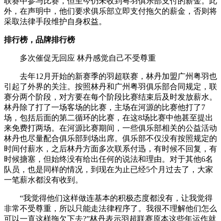
联赛中参与比赛，但至今仍未收到粤羽俱乐部支付的薪金。此
外，在声明中，他们要求俱乐部立即支付拖欠的薪金，否则将
采取法律手段维护自身权益。
排行榜，品牌排行榜
多次催促无回应 林丹感觉自己不受尊重
去年12月开始的新赛季的羽超联赛，林丹加盟广州粤羽也
引起了外界的关注。按照林丹和广州粤羽俱乐部合同规定，联
赛分两个阶段，对方要在每个阶段比赛结束后及时发放薪水。
林丹除了打了一场客场的比赛，主场在河源的比赛他打了7
场，包括后面的第二循环的比赛，在这8场比赛中他甚至提出
来免费打两场。在河源比赛期间，一些俱乐部相关的公益活动
林丹也尽量配合俱乐部到场出席。俱乐部不仅没有按照规定的
时间付薪水，之后林丹方面多次联系付迅，有时候不回复，有
时候搪塞，但始终没有给出任何的说法和理由。对于其他6名
队员，也是同样的情况，到现在为止已经5个月过去了，大家
一笔薪水都没有收到。
“我觉得他们这样做连基本的积极态度都没有，让我觉得
非常不受尊重，所以只能走法律程序了。我很不理解他们怎么
可以一直这样拖欠下去?”林丹表示羽超联赛原本这些年运作就