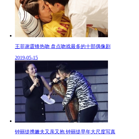
王菲谢霆锋热吻 盘点吻戏最多的十部偶像剧
2019-05-15
钟丽缇携嫩夫又亲又抱 钟丽缇早年大尺度写真