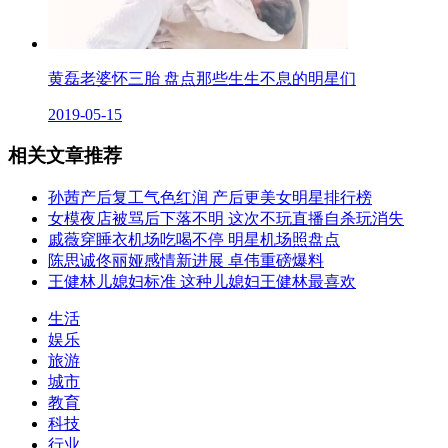
黄磊老婆怀三胎 盘点那些生生不息的明星们
2019-05-15
相关文章推荐
孙茜产后复工气色红润 产后更美女明星排行榜
女模夜店被骂后下落不明 这次不玩直播自杀玩消失
戚薇穿睡衣机场吃喝不停 明星机场照盘点
陈思诚佟丽娅感情新进展 卓伟重磅爆料
王健林儿媳妇标准 这种儿媳妇王健林最喜欢
生活
娱乐
旅游
城市
教育
科技
行业