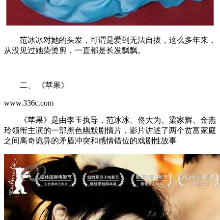
范冰冰对她的头发，可谓是爱到无法自拔，这么多年来，
从没见过她染烫剪，一直都是长发飘飘。
二、 《苹果》
www.336c.com
《苹果》是由李玉执导，范冰冰、佟大为、梁家辉、金燕
玲领衔主演的一部黑色幽默剧情片，影片讲述了两个贫富家庭
之间离奇诡异的矛盾冲突和感情错位的戏剧性故事