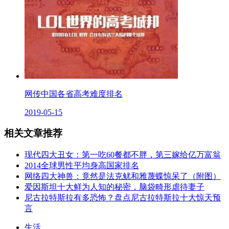
网传中国各省高考难度排名
2019-05-15
相关文章推荐
现代四大丑女：第一吃60餐都不胖，第三嫁给亿万富翁
2014全球男性平均身高国家排名
网络四大神兽：竟然是法克鱿和雅蔑蝶惊呆了（附图）
爱因斯坦十大鲜为人知的秘密，脑袋畸形虐待妻子
尼古拉特斯拉有多恐怖？盘点尼古拉特斯拉十大惊天预
言
生活