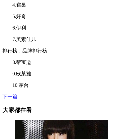
4.雀巢
5.好奇
6.伊利
7.美素佳儿
排行榜，品牌排行榜
8.帮宝适
9.欧莱雅
10.茅台
下一篇
大家都在看