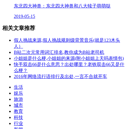
东北四大神兽：东北四大神兽和八大犊子萌萌哒
2019-05-15
相关文章推荐
假人挑战来源,假人挑战规则级背景音乐(就是123木头
人）
B站二次元常用词汇排名,教你成为B站老司机
小姐姐是什么梗,小姐姐的来源(附小姐姐上天吗表情包)
快手双击66是什么意思？出处哪里？老铁双击66又是什
么梗？
2016年网络流行语排行及出处,一言不合就开车
生活
娱乐
旅游
城市
教育
科技
行业