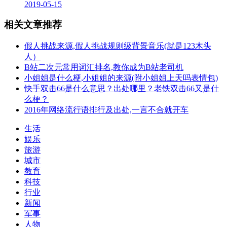
2019-05-15
相关文章推荐
假人挑战来源,假人挑战规则级背景音乐(就是123木头
人）
B站二次元常用词汇排名,教你成为B站老司机
小姐姐是什么梗,小姐姐的来源(附小姐姐上天吗表情包)
快手双击66是什么意思？出处哪里？老铁双击66又是什
么梗？
2016年网络流行语排行及出处,一言不合就开车
生活
娱乐
旅游
城市
教育
科技
行业
新闻
军事
人物