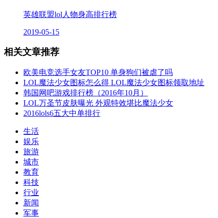
英雄联盟lol人物身高排行榜
2019-05-15
相关文章推荐
欧美电竞选手女友TOP10 单身狗们被虐了吗
LOL魔法少女图标怎么得 LOL魔法少女图标领取地址
韩国网吧游戏排行榜（2016年10月）
LOL万圣节皮肤曝光 外观特效堪比魔法少女
2016lols6五大中单排行
生活
娱乐
旅游
城市
教育
科技
行业
新闻
军事