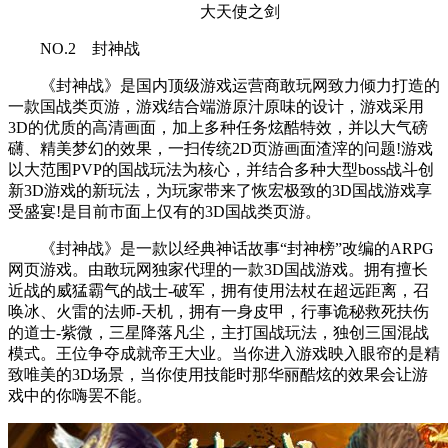
大天使之剑
NO.2 封神战
《封神战》是国内顶级游戏运营商敢玩网致力倾力打造的
一款国战类页游，游戏结合端游原汁原味的设计，游戏采用
3D的优质的高清画面，加上多种任务炫酷特效，并以大气磅
礴、精美梦幻的效果，一扫传统2D页游画面渣滓的问题!游戏
以大范围PVP的国战玩法为核心，并结合多种大型boss战斗创
新3D游戏的新玩法，为玩家带来了恢宏极致的3D国战游戏享
受盛宴!是目前市面上仅有的3D国战类页游。
《封神战》是一款以经典神话故事“封神榜”改编的ARPG
网页游戏。由敢玩网独家代理的一款3D国战游戏。拥有擅长
近战的威猛霸气的战士-破军，拥有使用法杖在超远距离，召
唤冰、火雷的法师-天机，拥有一身皮甲，行事诡秘救死扶伤
的道士-紫微，三星降落凡尘，主打国战玩法，独创三国混战
模式。王位争夺成就帝王大业。当你进入游戏映入眼帘的是精
致唯美的3D场景，当你使用技能时那华丽酷炫的效果会让游
戏中的你嗨罢不能。