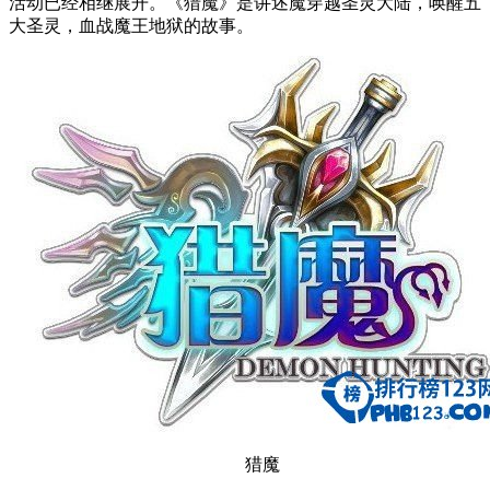
活动已经相继展开。《猎魔》是讲述魔穿越圣灵大陆，唤醒五
大圣灵，血战魔王地狱的故事。
猎魔