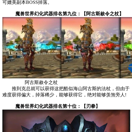
可媲美副本BOSS掉落。
魔兽世界幻化武器排名第九位：【阿古斯赦令之杖】
阿古斯赦令之杖
推到克总就可以获得这把酷似海山阿古斯的法杖，但由于
难度获得偏大，掉落稀少，能够获得它，绝对能够羡煞旁人!
魔兽世界幻化武器排名第十位：【刃拳】