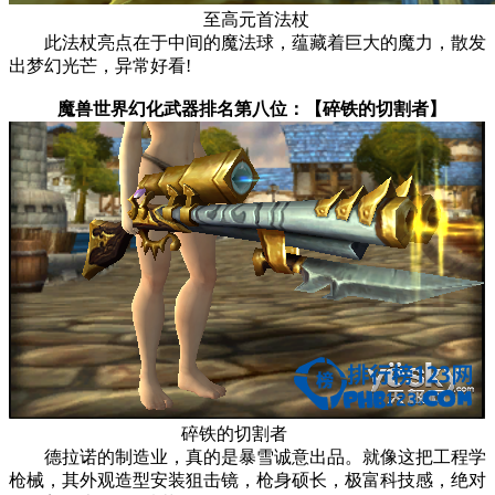
至高元首法杖
此法杖亮点在于中间的魔法球，蕴藏着巨大的魔力，散发
出梦幻光芒，异常好看!
魔兽世界幻化武器排名第八位：【碎铁的切割者】
碎铁的切割者
德拉诺的制造业，真的是暴雪诚意出品。就像这把工程学
枪械，其外观造型安装狙击镜，枪身硕长，极富科技感，绝对