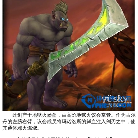
此剑产于地狱火堡垒，由高阶地狱火议会掌管。作为古尔
丹的左膀右臂，议会成员将玛诺洛斯的鲜血注入剑刃之中，使
其通体邪火燃烧。