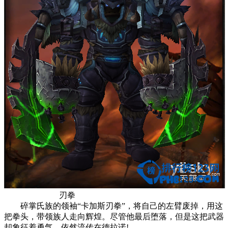
刃拳
碎掌氏族的领袖“卡加斯刃拳”，将自己的左臂废掉，用这
把拳头，带领族人走向辉煌。尽管他最后堕落，但是这把武器
却象征着勇气，依然流传在德拉诺!