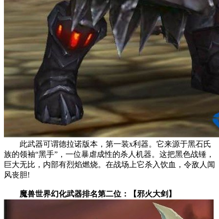
此武器可谓德拉诺版本，第一装x利器。它来源于黑石氏
族的领袖“黑手”，一位暴虐成性的杀人机器。这把黑色战锤，
巨大无比，内部有烈焰燃烧。在战场上它杀入饮血，令敌人闻
风丧胆!
魔兽世界幻化武器排名第二位：【邪火大剑】