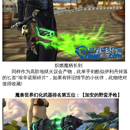
炽燃魔柄长剑
同样作为高阶地狱火议会产物，此单手剑酷似伊利丹掉落
的匕首“埃辛诺斯碎片”，如果有怀旧情节的小伙伴，此物绝对
值得收藏!
魔兽世界幻化武器排名第五位：【加安的野蛮矛枪】