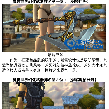
魔兽世界幻化武器排名第三位：【钢铸巨斧】
钢铸巨斧
作为一把蓝色品质的双手斧，暴雪设计也是尽职尽责。其
造型极具西欧古典风格，斧刃雕刻着神圣花纹。斧头大小尤其
适合矮人或者兽人身形，挥舞起来霸气十足。
魔兽世界幻化武器排名第四位：【炽燃魔柄长剑】