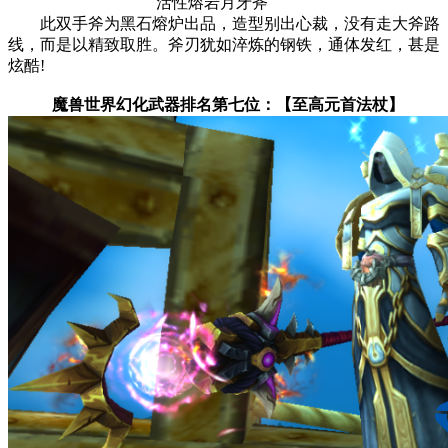
活性熔岩月牙斧
此双手斧为黑石熔炉出品，造型别出心裁，没有走大斧路
线，而是以精致取胜。斧刃犹如淬炼的钢铁，通体发红，甚是
炫酷!
魔兽世界幻化武器排名第七位：【至高元首法杖】