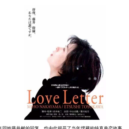
同姓藤井树的回复，也由此揭开了当年埋藏的纯真单恋故事。