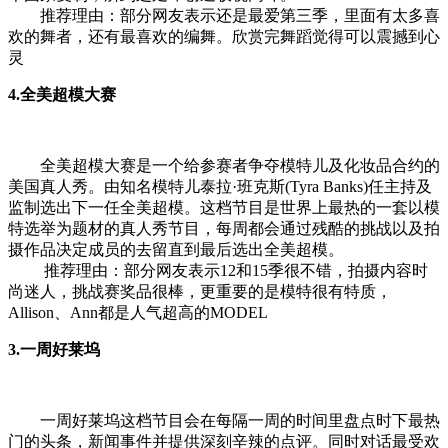
推荐理由：部分网友表示还是最爱第三季，里面有太多喜
欢的舞者，还有最喜欢的编舞。欣赏完舞蹈觉得可以震撼到心
灵
4.全美超模大赛
全美超模大赛是一个给参赛者争夺模特儿及化妆品合约的
美国真人秀。由知名模特儿泰拉·班克斯(Tyra Banks)任主持及
监制选出下一任全美超模。这档节目是世界上最热的一套以模
特选举为题材的真人秀节目，每周都会通过残酷的挑战以及拍
摄作品决定成员的去留直到最后选出全美超模。
推荐理由：部分网友表示12和15季很不错，拍摄内容时
尚迷人，挑战赛奖品很棒，更重要的是模特很有特质，
Allison、Ann都是人气超高的MODEL
3.一周好莱坞
一周好莱坞这档节目会在每隔一周的时间里盘点时下最热
门的头条，新闻事件并提供深刻辛辣的点评。同时对话最受欢