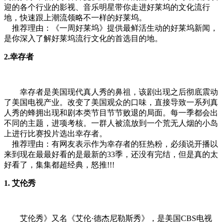
迎的各个行业的影视、音乐明星带你走进好莱坞的文化流行
地，快速跟上潮流领略不一样的好莱坞。
推荐理由：《一周好莱坞》提供最鲜活生动的好莱坞新闻，
是你深入了解好莱坞流行文化的首选目的地。
2.幸存者
幸存者是美国现代真人秀的鼻祖，该剧出现之后彻底震动
了美国电视产业。改变了美国观众的口味，直接导致一系列真
人秀的蜂拥出现和剧本类节目节节败退的局面。每一季都会出
不同的主题，进项考核。一群人被流放到一个荒无人烟的小岛
上进行比赛投片选出幸存者。
推荐理由：有网友表示作为幸存者的狂热粉，必须说开播以
来到现在最最好看的是最新的33季，还没有完结，但是真的太
好看了，集集都超经典，怒推!!!
1. 艾伦秀
艾伦秀》又名《艾伦·德杰尼勒斯秀》，是美国CBS电视