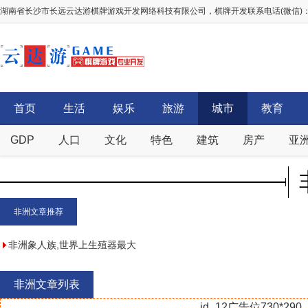
湖南省长沙市长远云达游棋牌游戏开发网络科技有限公司，棋牌开发联系电话(微信)：156
首页
生活
娱乐
旅游
城市
教育
GDP
人口
文化
特色
建筑
房产
亚
非洲文章推荐
非洲象人族,世界上生殖器最大
的民族【附象人族照片】
非洲文章列表
id_12广告位730*290