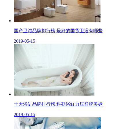
国产卫浴品牌排行榜,最好的国货卫浴有哪些
2019-05-15
十大浴缸品牌排行榜,科勒浴缸力压箭牌美标
2019-05-15