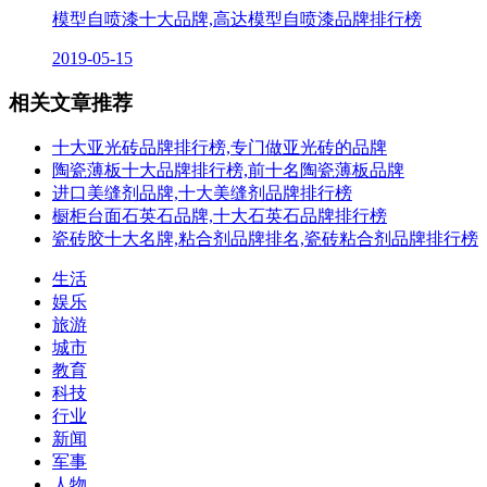
模型自喷漆十大品牌,高达模型自喷漆品牌排行榜
2019-05-15
相关文章推荐
十大亚光砖品牌排行榜,专门做亚光砖的品牌
陶瓷薄板十大品牌排行榜,前十名陶瓷薄板品牌
进口美缝剂品牌,十大美缝剂品牌排行榜
橱柜台面石英石品牌,十大石英石品牌排行榜
瓷砖胶十大名牌,粘合剂品牌排名,瓷砖粘合剂品牌排行榜
生活
娱乐
旅游
城市
教育
科技
行业
新闻
军事
人物