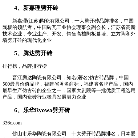
4、新嘉理劈开砖
新嘉理(江苏)陶瓷有限公司，十大劈开砖品牌排名，中国
陶板的领航者，中国砖瓦工业协会理事会副会长，江苏省高新
技术企业，专业生产、开发、销售高档陶板幕墙、立方陶和外
墙劈开砖的现代化企业
5、腾达劈开砖
排行榜，品牌排行榜
晋江腾达陶瓷有限公司，知名(著名)仿古砖品牌，中国
500最具价值品牌，福建省著名商标，福建省名牌产品，国内
最早生产仿古砖的企业之一，国家大剧院等一批优质工程选用
产品，国内瓷砖行业极具发展潜力企业
6、乐华Ryowa劈开砖
336c.com
佛山市乐华陶瓷有限公司，十大劈开砖品牌排名，日本爱