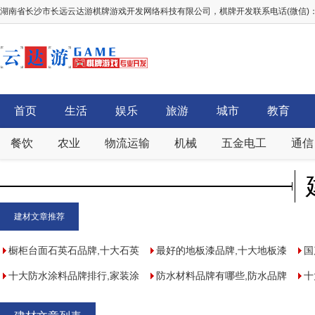
湖南省长沙市长远云达游棋牌游戏开发网络科技有限公司，棋牌开发联系电话(微信)：156
首页
生活
娱乐
旅游
城市
教育
餐饮
农业
物流运输
机械
五金电工
通信
建材文章推荐
橱柜台面石英石品牌,十大石英
最好的地板漆品牌,十大地板漆
国
石品牌排行榜
十大防水涂料品牌排行,家装涂
品牌排名
防水材料品牌有哪些,防水品牌
子
十
料哪个品牌的防水好
前十名排行榜
静