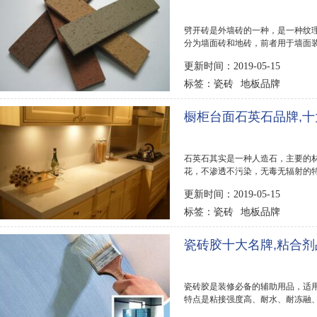
劈开砖是外墙砖的一种，是一种纹
分为墙面砖和地砖，前者用于墙面
那么该怎么挑...
更新时间：2019-05-15
瓷砖
地板品牌
标签：
橱柜台面石英石品牌,
石英石其实是一种人造石，主要的
花，不渗透不污染，无毒无辐射的
品牌很多，那...
更新时间：2019-05-15
瓷砖
地板品牌
标签：
瓷砖胶十大名牌,粘合剂
瓷砖胶是装修必备的辅助用品，适
特点是粘接强度高、耐水、耐冻融
料。市面上的...