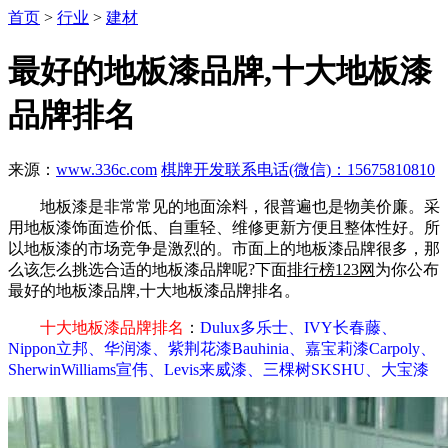
首页
>
行业
>
建材
最好的地板漆品牌,十大地板漆
品牌排名
来源：
www.336c.com
棋牌开发联系电话(微信)：15675810810
地板漆是非常常见的地面涂料，很普遍也是物美价廉。采
用地板漆饰面造价低、自重轻、维修更新方便且整体性好。所
以地板漆的市场竞争是激烈的。市面上的地板漆品牌很多，那
么该怎么挑选合适的地板漆品牌呢?下面
排行榜123网
为你公布
最好的地板漆品牌,十大地板漆品牌排名。
十大地板漆品牌排名
：
Dulux多乐士、IVY长春藤、
Nippon立邦、华润漆、紫荆花漆Bauhinia、嘉宝莉漆Carpoly、
SherwinWilliams宣伟、Levis来威漆、三棵树SKSHU、大宝漆