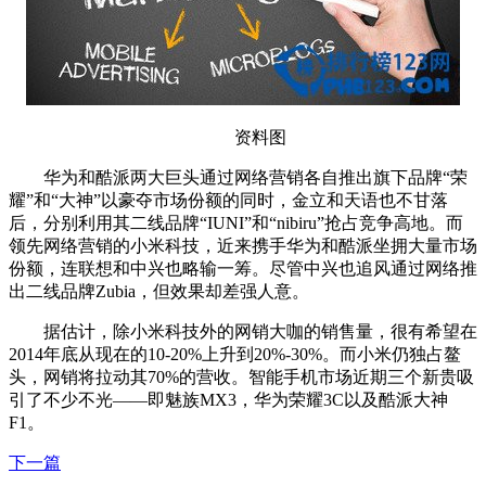
资料图
华为和酷派两大巨头通过网络营销各自推出旗下品牌“荣
耀”和“大神”以豪夺市场份额的同时，金立和天语也不甘落
后，分别利用其二线品牌“IUNI”和“nibiru”抢占竞争高地。而
领先网络营销的小米科技，近来携手华为和酷派坐拥大量市场
份额，连联想和中兴也略输一筹。尽管中兴也追风通过网络推
出二线品牌Zubia，但效果却差强人意。
据估计，除小米科技外的网销大咖的销售量，很有希望在
2014年底从现在的10-20%上升到20%-30%。而小米仍独占鳌
头，网销将拉动其70%的营收。智能手机市场近期三个新贵吸
引了不少不光——即魅族MX3，华为荣耀3C以及酷派大神
F1。
下一篇