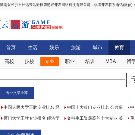
湖南省长沙市长远云达游棋牌游戏开发网络科技有限公司，棋牌开发联系电话(微信)：156
首页
生活
娱乐
旅游
城市
教育
高校
技校
专业
职业
培训
MBA
留
专业文章推荐
中国人民大学王牌专业排名 经
中国十大冷门专业排名 公共事
中
济学上榜(4个)
厦门大学王牌专业排名 经济学
业管理上榜
文科生工资最高的十大专业 英
重
上榜(5个)
语/法学上榜，你学对了吗
程