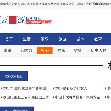
湖南省长沙市长远云达游棋牌游戏开发网络科技有限公司，棋牌开发联系电话(微信)：156
首页
生活
娱乐
旅游
城市
教育
富豪
影响力
权势
作家
财经
历史人物
权势文章推荐
2017年重庆党政领导名单,重
2014最有权势的女人
老
庆市党政领导人物库(区长/书
泰国历届国王名单,泰国国王掌
中国十大将军排名：为何粟裕
高
中
记)
握军政大权
位列第一，徐海东屈居第十
御