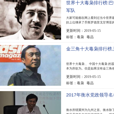
世界十大毒枭排行榜:巴勃
军队
大家可能都在网上看到过当今世界最
妇上位继承了乔斯罗德里戈甘博亚的
行榜，都是白手起...
更新时间：2019-05-15
毒枭
毒品
标签：
金三角十大毒枭排行榜
世界十大毒枭 、 中国十大毒枭 
本为所欲为。但是如果没有金三角
的毒品产地也...
更新时间：2019-05-15
毒枭
毒品
标签：
2017年衡水党政领导
衡水所辖冀州为九州之首。衡水除