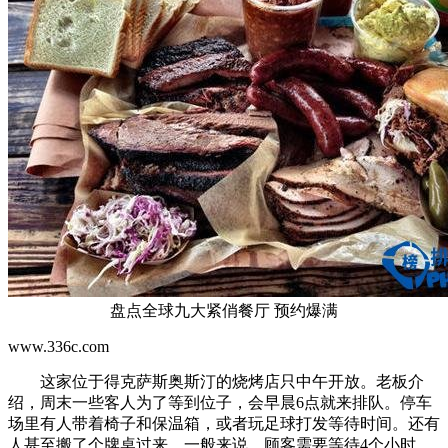
盘点全球九大紧俏餐厅 预约爆满
www.336c.com
这家位于得克萨斯奥斯汀的烧烤店只中午开放。老板介
绍，周末一些客人为了等到位子，会早晨6点就来排队。停车
场里有人带着椅子和保温箱，或者玩足球打发等待时间。还有
人甚至搬了个牌桌过来。一般来说，顾客需要等待4个小时。