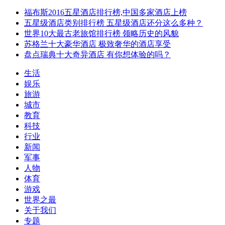
福布斯2016五星酒店排行榜,中国多家酒店上榜
五星级酒店类别排行榜 五星级酒店还分这么多种？
世界10大最古老旅馆排行榜 领略历史的风貌
苏格兰十大豪华酒店 极致奢华的酒店享受
盘点瑞典十大奇异酒店 有你想体验的吗？
生活
娱乐
旅游
城市
教育
科技
行业
新闻
军事
人物
体育
游戏
世界之最
关于我们
专题