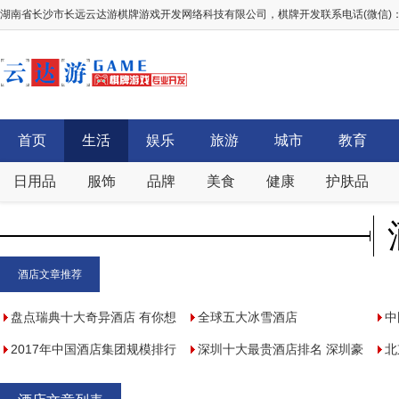
湖南省长沙市长远云达游棋牌游戏开发网络科技有限公司，棋牌开发联系电话(微信)：156
首页
生活
娱乐
旅游
城市
教育
日用品
服饰
品牌
美食
健康
护肤品
酒店文章推荐
盘点瑞典十大奇异酒店 有你想
全球五大冰雪酒店
中
体验的吗？
2017年中国酒店集团规模排行
深圳十大最贵酒店排名 深圳豪
内
北
榜50强：锦江国际居首，如家
华酒店有哪些
地