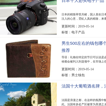
日本十大必买电子产品
日本的精致举世共睹，国人喜欢日
注入的心意，霓虹人真的精致，来看
内太常见了，索...
更新时间：2019-05-14
电子产品
标签：
男生500左右的钱包哪
推荐
导语：礼物在特定的节日可以说是
候都会被列入到选项中，在市场上也
了送男生钱包5...
更新时间：2019-05-14
男士钱包
标签：
法国十大葡萄酒名牌，
法国是浪漫之都，在这样的氛围中
此。法国有多处产区被誉为美酒之