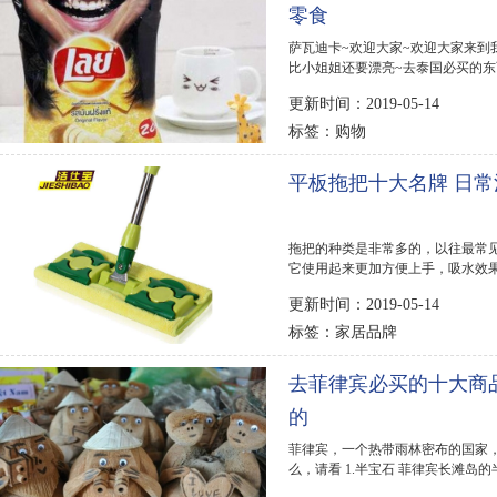
零食
萨瓦迪卡~欢迎大家~欢迎大家来到
比小姐姐还要漂亮~去泰国必买的东西
这款薯片在国内见...
更新时间：2019-05-14
购物
标签：
平板拖把十大名牌 日
拖把的种类是非常多的，以往最常
它使用起来更加方便上手，吸水效果
出平板拖把十大...
更新时间：2019-05-14
家居品牌
标签：
去菲律宾必买的十大商
的
菲律宾，一个热带雨林密布的国家
么，请看 1.半宝石 菲律宾长滩
钉吊坠很好看，...