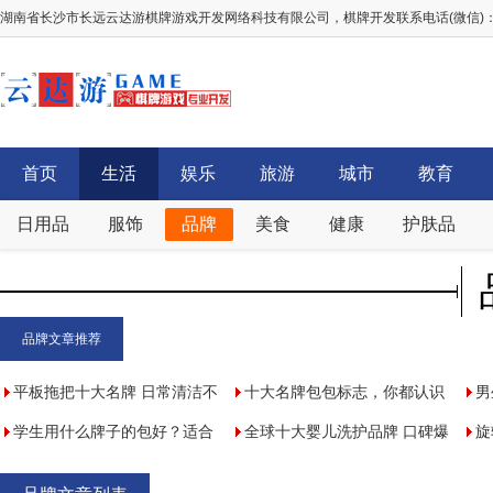
湖南省长沙市长远云达游棋牌游戏开发网络科技有限公司，棋牌开发联系电话(微信)：156
首页
生活
娱乐
旅游
城市
教育
日用品
服饰
品牌
美食
健康
护肤品
品牌文章推荐
平板拖把十大名牌 日常清洁不
十大名牌包包标志，你都认识
男
可缺少，你选对了吗
学生用什么牌子的包好？适合
吗
全球十大婴儿洗护品牌 口碑爆
好
旋
学生党的包包品牌
表，值得家长信赖
推
旋