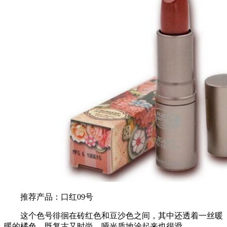
推荐产品：口红09号
这个色号徘徊在砖红色和豆沙色之间，其中还透着一丝暖
暖的橘色，既复古又时尚，哑光质地涂起来也很滑。