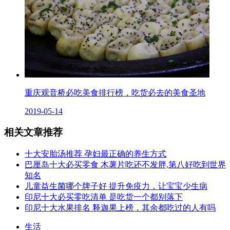
重庆观音桥必吃美食排行榜，吃货必去的美食圣地
2019-05-14
相关文章推荐
十大安胎汤推荐 孕妇最正确的养生方式
巴厘岛十大必买零食 木薯片吃还不发胖,第八好吃到世界
知名
儿童益生菌哪个牌子好 提升免疫力，让宝宝少生病
印尼十大必买零吃清单 是吃货一个都别落下
印尼十大水果排名 释迦果上榜，其余都吃过的人有吗
生活