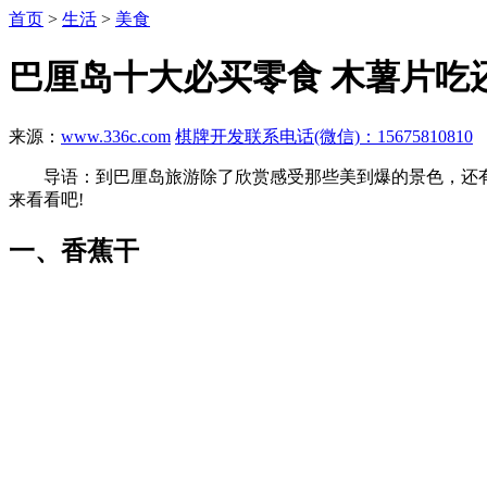
首页
>
生活
>
美食
巴厘岛十大必买零食 木薯片吃
来源：
www.336c.com
棋牌开发联系电话(微信)：15675810810
导语：到巴厘岛旅游除了欣赏感受那些美到爆的景色，还有
来看看吧!
一、香蕉干