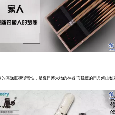
的高强度和强韧性，是夏日搏大物的神器;而轻便的日月鲫由独