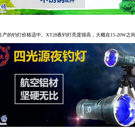
钓灯价格适中。XT28夜钓灯亮度很高，大概在15-20W之