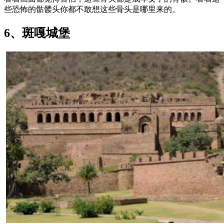
些恐怖的骷髅头你都不敢想这些骨头是哪里来的。
6、斑嘎城堡