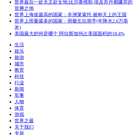
世界最后一处无主处女地:比尔泰维勒,埃及苏丹都嫌弃的
贫瘠之地
世界上海拔最高的国家：非洲莱索托 被称天上的王国
世界上雨量最多的国家：雨极乞拉朋齐(年降水2.6万毫
米)
美国最大的州是哪个 阿拉斯加州占美国面积的18.4%
生活
娱乐
旅游
城市
教育
科技
行业
新闻
军事
人物
体育
游戏
世界之最
关于我们
专题