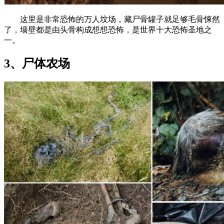
这里是非常恐怖的万人坟场，藏尸骨罐子就足够毛骨悚然
了，墙壁都是由头骨构成想想恐怖，是世界十大恐怖圣地之
一。
3、尸体农场