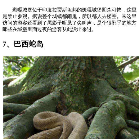
斑嘎城堡位于印度拉贾斯坦邦的斑嘎城堡阴森可怖，这里
是禁止参观。据说整个城镇都闹鬼，所以都人去楼空。来这里
访问的游客还看到了黑影子听见了尖叫声，是个很邪乎的地方
哪些在城堡里面过夜的游客从此没出来过。
7、巴西蛇岛