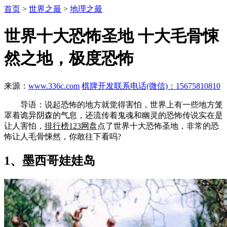
首页
>
世界之最
>
地理之最
世界十大恐怖圣地 十大毛骨悚
然之地，极度恐怖
来源：
www.336c.com
棋牌开发联系电话(微信)：15675810810
导语：说起恐怖的地方就觉得害怕，世界上有一些地方笼
罩着诡异阴森的气息，还流传着鬼魂和幽灵的恐怖传说实在是
让人害怕，
排行榜123网
盘点了世界十大恐怖圣地，非常的恐
怖让人毛骨悚然，你敢往下看吗?
1、墨西哥娃娃岛