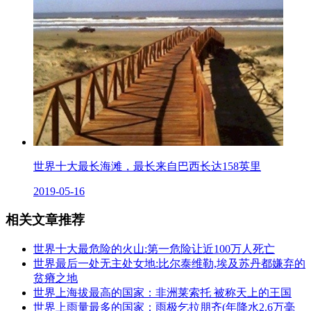
世界十大最长海滩，最长来自巴西长达158英里
2019-05-16
相关文章推荐
世界十大最危险的火山:第一危险让近100万人死亡
世界最后一处无主处女地:比尔泰维勒,埃及苏丹都嫌弃的
贫瘠之地
世界上海拔最高的国家：非洲莱索托 被称天上的王国
世界上雨量最多的国家：雨极乞拉朋齐(年降水2.6万毫