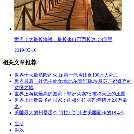
世界十大最长海滩，最长来自巴西长达158英里
2019-05-16
相关文章推荐
世界十大最危险的火山:第一危险让近100万人死亡
世界最后一处无主处女地:比尔泰维勒,埃及苏丹都嫌弃的
贫瘠之地
世界上海拔最高的国家：非洲莱索托 被称天上的王国
世界上雨量最多的国家：雨极乞拉朋齐(年降水2.6万毫
米)
美国最大的州是哪个 阿拉斯加州占美国面积的18.4%
生活
娱乐