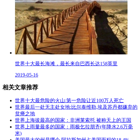
世界十大最长海滩，最长来自巴西长达158英里
2019-05-16
相关文章推荐
世界十大最危险的火山:第一危险让近100万人死亡
世界最后一处无主处女地:比尔泰维勒,埃及苏丹都嫌弃的
贫瘠之地
世界上海拔最高的国家：非洲莱索托 被称天上的王国
世界上雨量最多的国家：雨极乞拉朋齐(年降水2.6万毫
米)
美国最大的州是哪个 阿拉斯加州占美国面积的18.4%