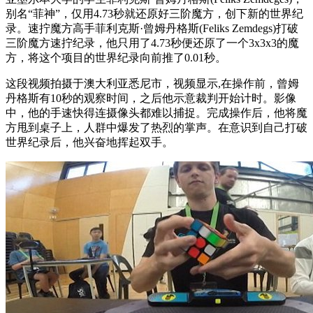
别名“菲神”，仅用4.73秒就还原好三阶魔方，创下新的世界纪
录。速拧魔方高手菲利克斯·曾姆丹格斯(Feliks Zemdegs)打破
三阶魔方速拧纪录，他只用了4.73秒便还原了一个3x3x3的魔
方，将这个项目的世界纪录向前推了0.01秒。
这段视频拍摄于澳大利亚悉尼市，视频显示,在操作前，曾姆
丹格斯有10秒的观察时间，之后他示意裁判开始计时。影像
中，他的手速快得连摄像头都难以捕捉。完成操作后，他将魔
方甩到桌子上，人群中爆发了热烈的掌声。在意识到自己打破
世界纪录后，他兴奋地挥起双手。