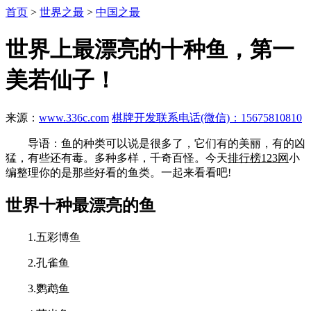
首页
>
世界之最
>
中国之最
世界上最漂亮的十种鱼，第一
美若仙子！
来源：
www.336c.com
棋牌开发联系电话(微信)：15675810810
导语：鱼的种类可以说是很多了，它们有的美丽，有的凶
猛，有些还有毒。多种多样，千奇百怪。今天
排行榜123网
小
编整理你的是那些好看的鱼类。一起来看看吧!
世界十种最漂亮的鱼
1.五彩博鱼
2.孔雀鱼
3.鹦鹉鱼