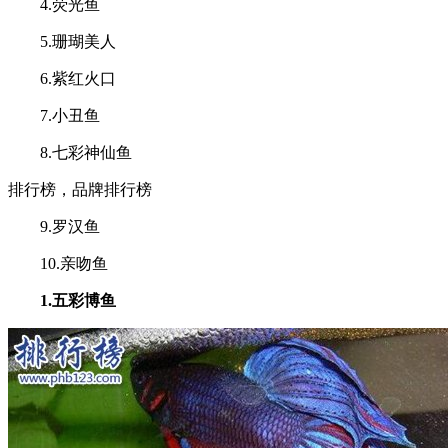
4.荧光鱼
5.珊瑚美人
6.紫红火口
7.小丑鱼
8.七彩神仙鱼
排行榜，品牌排行榜
9.罗汉鱼
10.亲吻鱼
1.五彩博鱼