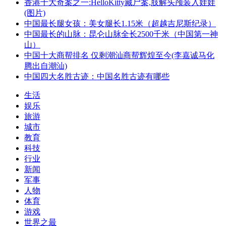
香港十大奇案之一:HelloKitty藏尸案,肢解头颅装入娃娃
(图片)
中国最长腿女孩：美女腿长1.15米（超越吉尼斯纪录）
中国最长的山脉：昆仑山脉全长2500千米（中国第一神
山）
中国十大商帮排名 仅剩潮汕商帮辉煌至今(李嘉诚马化
腾出自潮汕)
中国四大名胜古迹：中国名胜古迹有哪些
生活
娱乐
旅游
城市
教育
科技
行业
新闻
军事
人物
体育
游戏
世界之最