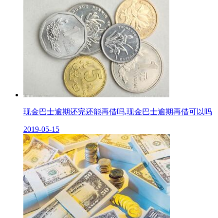
现金巴士逾期还完还能再借吗,现金巴士逾期再借可以吗
2019-05-15