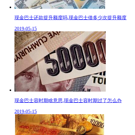
现金巴士还款提升额度吗,现金巴士借多少次提升额度
2019-05-15
现金巴士容时期啥意思,现金巴士容时期过了怎么办
2019-05-15