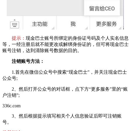
提示：
现金巴士账号所绑定的身份证号码及个人实名信息
等，一经注册后就不能更改或解绑身份证的，但可将现金巴士
账号注销，达到清除账号数据的目的。
注销账号方法：
1.首先在微信公众号中搜索“现金巴士”，并关注现金巴士
公众号;
2、然后打开公众号的对话框，点下方“更多服务”里的“账
户注销”;
336c.com
3、然后根据提示填写相关个人信息验证后即可注销账
号。