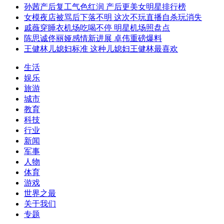
孙茜产后复工气色红润 产后更美女明星排行榜
女模夜店被骂后下落不明 这次不玩直播自杀玩消失
戚薇穿睡衣机场吃喝不停 明星机场照盘点
陈思诚佟丽娅感情新进展 卓伟重磅爆料
王健林儿媳妇标准 这种儿媳妇王健林最喜欢
生活
娱乐
旅游
城市
教育
科技
行业
新闻
军事
人物
体育
游戏
世界之最
关于我们
专题