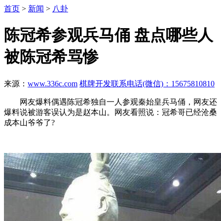
首页
>
新闻
>
八卦
陈冠希参观兵马俑 盘点哪些人
被陈冠希骂惨
来源：
www.336c.com
棋牌开发联系电话(微信)：15675810810
网友爆料偶遇陈冠希独自一人参观秦始皇兵马俑，网友还
爆料说被游客误认为是赵本山。网友看照说：冠希哥已经沧桑
成本山爷爷了?