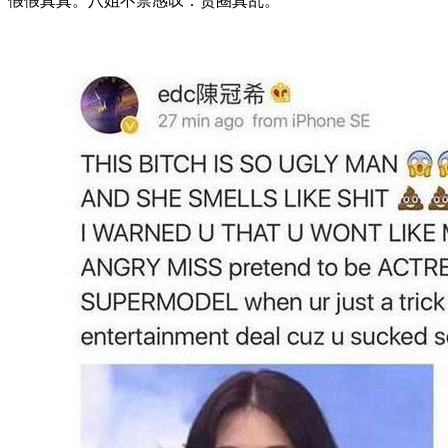
假假真真。八姐不禁感叹：贵圈真乱。