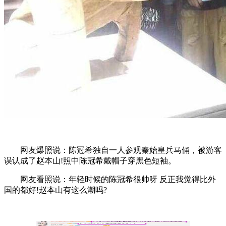
网友爆照说：陈冠希独自一人参观秦始皇兵马俑，被游客
误认成了赵本山!照中陈冠希戴帽子穿黑色短袖。
网友看照说：年轻时候的陈冠希很帅呀 反正我觉得比外
国的都好!赵本山有这么潮吗?