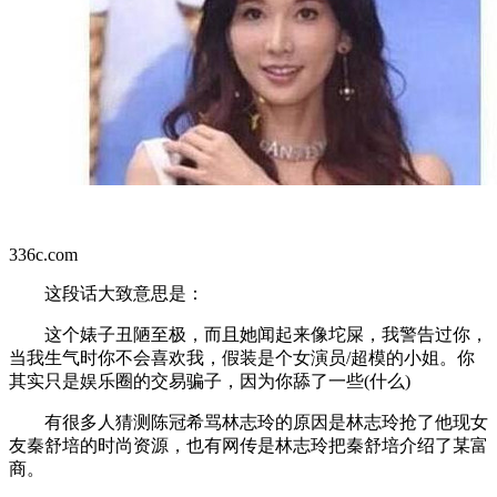
336c.com
这段话大致意思是：
这个婊子丑陋至极，而且她闻起来像坨屎，我警告过你，
当我生气时你不会喜欢我，假装是个女演员/超模的小姐。你
其实只是娱乐圈的交易骗子，因为你舔了一些(什么)
有很多人猜测陈冠希骂林志玲的原因是林志玲抢了他现女
友秦舒培的时尚资源，也有网传是林志玲把秦舒培介绍了某富
商。