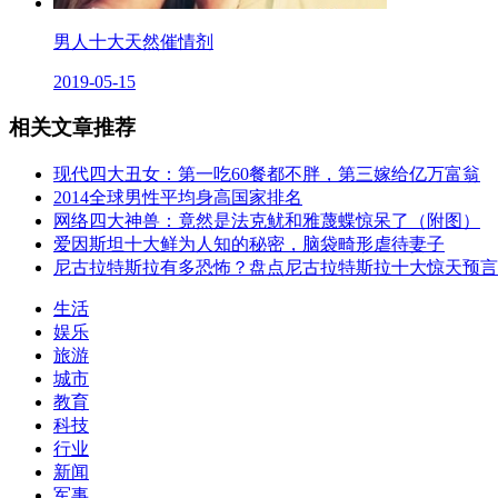
男人十大天然催情剂
2019-05-15
相关文章推荐
现代四大丑女：第一吃60餐都不胖，第三嫁给亿万富翁
2014全球男性平均身高国家排名
网络四大神兽：竟然是法克鱿和雅蔑蝶惊呆了（附图）
爱因斯坦十大鲜为人知的秘密，脑袋畸形虐待妻子
尼古拉特斯拉有多恐怖？盘点尼古拉特斯拉十大惊天预言
生活
娱乐
旅游
城市
教育
科技
行业
新闻
军事