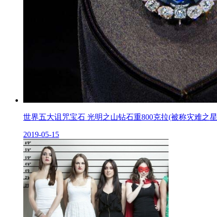
世界五大诅咒宝石 光明之山钻石重800克拉(被称灾难之星
2019-05-15