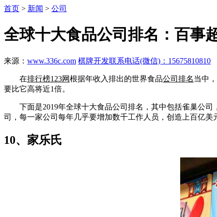
首页
>
新闻
>
公司
全球十大食品公司排名：百事超
来源：
www.336c.com
棋牌开发联系电话(微信)：15675810810
在
排行榜123网
根据年收入排出的世界食品
公司排名
当中，
要比它高将近1倍。
下面是2019年全球十大食品公司排名，其中包括雀巢公司
司，每一家公司每年几乎要增加数千工作人员，创造上百亿美
10、家乐氏