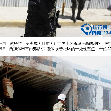
切，使得拉丁美洲成为目前为止世界上凶杀率
最高
的地区。根
拉斯首都特古西加尔巴市内弗洛尔·德尔·坎普社区的一处检查点，一