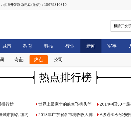
开发联系电话(微信)：15675810810
城市
教育
科技
行业
新闻
军事
词
奇葩
热点
公司
热点排行榜
司排行榜
世界上最豪华的航空飞机头等
2014中国30个
最佳城市排名 纽约
舱
2018年广东省各市税收收入排
榜
A级通缉令!公安部
城市上榜(完整名
行榜，深圳市以8018.81亿排
国十大在逃通缉