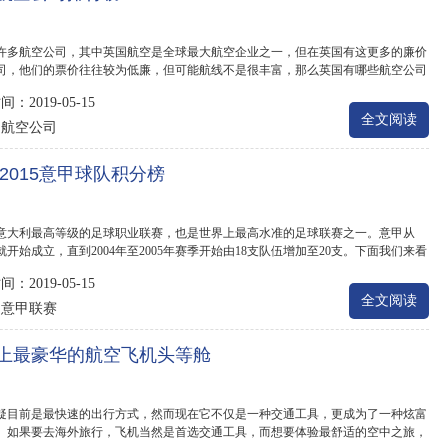
许多航空公司，其中英国航空是全球最大航空企业之一，但在英国有这更多的廉价
司，他们的票价往往较为低廉，但可能航线不是很丰富，那么英国有哪些航空公司
.
：2019-05-15
全文阅读
航空公司
：
142015意甲球队积分榜
意大利最高等级的足球职业联赛，也是世界上最高水准的足球联赛之一。意甲从
年就开始成立，直到2004年至2005年赛季开始由18支队伍增加至20支。下面我们来看
分榜...
：2019-05-15
全文阅读
意甲联赛
：
上最豪华的航空飞机头等舱
疑目前是最快速的出行方式，然而现在它不仅是一种交通工具，更成为了一种炫富
。如果要去海外旅行，飞机当然是首选交通工具，而想要体验最舒适的空中之旅，