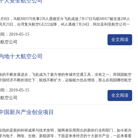
十大安全航空公司
年3月8日，马航MH370失事239人遇难至今飞机成迷;7月17日马航MH17被击落298人
同月23日，台湾复兴航空GE222迫降，48人遇难;7月24日，阿尔及利亚航空公司一
纳法索飞往阿尔...
：2019-05-15
全文阅读
航空公司
：
内地十大航空公司
技的不断发展进步，飞机成为了最方便的夸城市交通工具，没有之一。而我国航空
中国经济不断的强壮下，航线不断扩大，运输能力也在增强，那么在我国哪些航空
.
：2019-05-15
全文阅读
航空公司
：
中国新兴产业创业项目
业指的是新的科研成果与技术发明，随两者应用而出的新的行业和部门，如今新兴
要为电子、网络、生物、新能源等，下面是来来经济的十大新兴产业，一起来看看