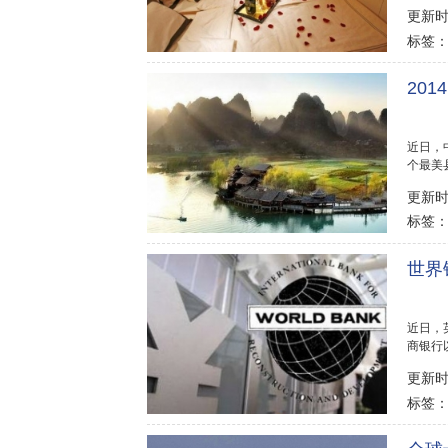
当属头..
更新时间
标签
20
近日，
个最美
位列排名.
更新时间
标签
世界
近日，
商银行以
显示，按
更新时间
标签