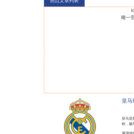
热点文章列表
单)
i
唯一
皇马
皇马是
称，徽
今拥有C罗
更新时间