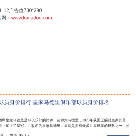
名第一
d_12广告位730*290
官网：
www.kaifadou.com
球员身价排行 皇家马德里俱乐部球员身价排名
西甲皇家马德里足球俱乐部的简称，前称为马德里，1920年获国王赐封皇家的尊
章上加上了皇冠，并改名为皇家马德里。皇马是拥有众多世界球星的球队之一，如
...
：2019-05-15