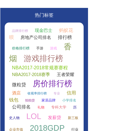
热门标签
蚂蚁花
现金巴士
品牌排行榜
呗
排行榜
房地产公司排名
香
价格排行榜
手游
游戏
烟
游戏排行榜
NBA2017-2018常规赛赛程
NBA2017-2018赛季
王者荣耀
房价排行榜
微粒贷
信用
酒店
收视率排行榜
专业
钱包
家居品牌
小学排名
拍拍贷
公司排名
专科大学
礼物
历
LOL
发薪贷
史人物
新三板
2018GDP
企业市值
行业