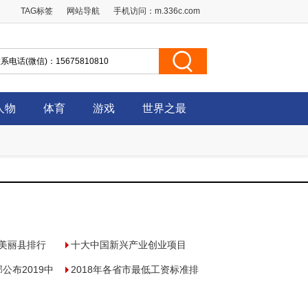
TAG标签
网站导航
手机访问：
m.336c.com
人物
体育
游戏
世界之最
最美丽县排行
十大中国新兴产业创业项目
公布2019中
2018年各省市最低工资标准排
犯
名，上海第一，青海排名最后