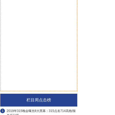
栏目周点击榜
1
2019年315晚会曝光8大黑幕：315点名714高炮/辣