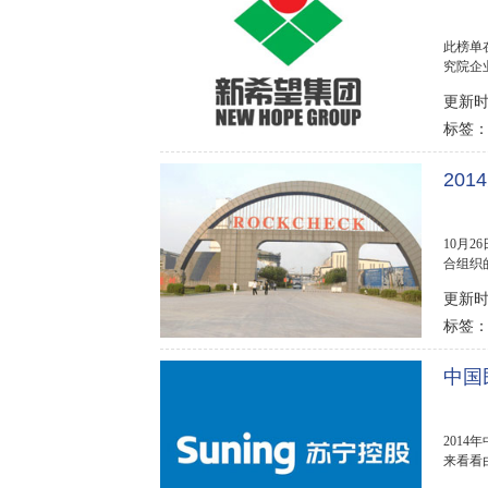
此榜单
究院企
会发布。
更新时间
标签
20
10月
合组织
天津荣程
更新时间
标签
中国
2014
来看看
织的201