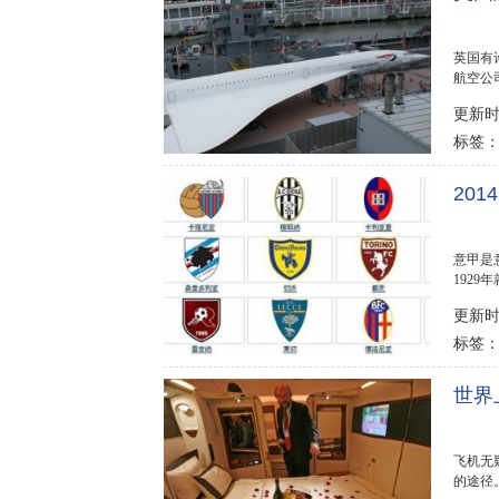
英国有
航空公
呢，我..
更新时间
标签
20
意甲是
1929
看意甲积
更新时间
标签
世界
飞机无
的途径