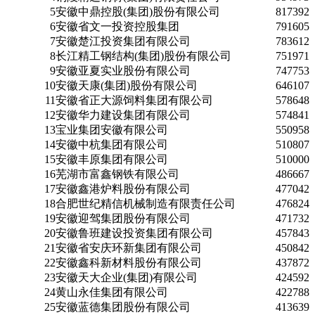
5
安徽中鼎控股(集团)股份有限公司
817392
6
安徽省文一投资控股集团
791605
7
安徽楚江投资集团有限公司
783612
8
长江精工钢结构(集团)股份有限公司
751971
9
安徽亚夏实业股份有限公司
747753
10
安徽天康(集团)股份有限公司
646107
11
安徽省正大源饲料集团有限公司
578648
12
安徽华力建设集团有限公司
574841
13
宝业集团安徽有限公司
550958
14
安徽中杭集团有限公司
510807
15
安徽丰原集团有限公司
510000
16
芜湖市富鑫钢铁有限公司
486667
17
安徽鑫港炉料股份有限公司
477042
18
合肥世纪精信机械制造有限责任公司
476824
19
安徽迎驾集团股份有限公司
471732
20
安徽鲁班建设投资集团有限公司
457843
21
安徽省安庆环新集团有限公司
450842
22
安徽鑫科新材料股份有限公司
437872
23
安徽天大企业(集团)有限公司
424592
24
黄山永佳集团有限公司
422788
25
安徽蓝德集团股份有限公司
413639