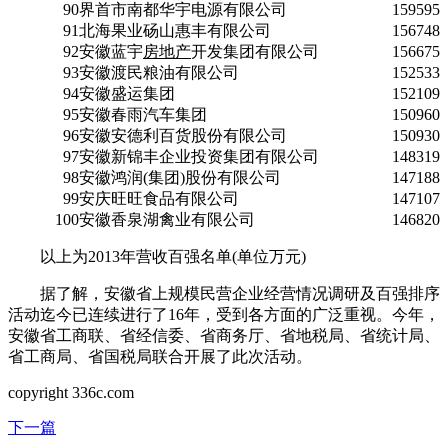
90
界首市南都华宇电源有限公司
159595
91
北海果业砀山惠丰有限公司
156748
92
安徽蓝宇
房地产
开发集团有限公司
156675
93
安徽渡民粮油有限公司
152533
94
安徽盛运集团
152109
95
安徽春雨汽车集团
150960
96
安徽安德利百货股份有限公司
150930
97
安徽新锦丰企业投资集团有限公司
148319
98
安徽鸿润(集团)股份有限公司
147188
99
安庆旺旺食品有限公司
147107
100
安徽香泉湖禽业有限公司
146820
以上为2013年营收百强名单(单位万元)
据了解，安徽省上规模民营企业经营情况调研及百强排序
活动迄今已连续进行了16年，受到各方面的广泛重视。今年，
安徽省工商联、省经信委、省商务厅、省地税局、省统计局、
省工商局、省国税局联合开展了此次活动。
copyright 336c.com
下一篇