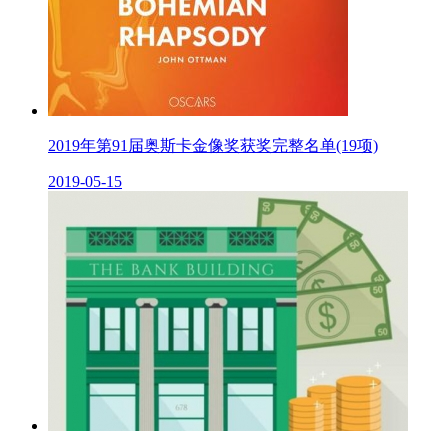
2019年第91届奥斯卡金像奖获奖完整名单(19项)
2019-05-15