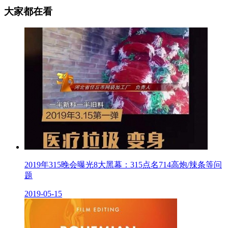
大家都在看
2019年315晚会曝光8大黑幕：315点名714高炮/辣条等问
题
2019-05-15