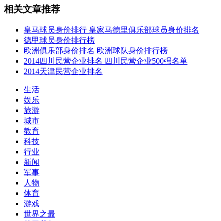
相关文章推荐
皇马球员身价排行 皇家马德里俱乐部球员身价排名
德甲球员身价排行榜
欧洲俱乐部身价排名 欧洲球队身价排行榜
2014四川民营企业排名 四川民营企业500强名单
2014天津民营企业排名
生活
娱乐
旅游
城市
教育
科技
行业
新闻
军事
人物
体育
游戏
世界之最