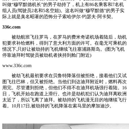
叫做“穆罕默德机长”的男子劫持了，机上有86名乘客和7名机
组人员(驾驶员2名和5名空姐)。这名叫做“穆罕默德”的男子实
际上就是臭名昭著的恐怖分子索哈伊尔·约瑟夫·阿卡契。
336c.com
被劫航班飞往罗马，在罗马的费米奇诺机场着陆后，劫机
犯要求补给燃料，得到了意大利方面的许可。在毫无可乘机的
情况下,只好让被劫持的飞机继续飞往塞浦路斯岛。(图为飞机
停靠迪拜时驾驶员被劫机者挟持到舱门附近)
www.336c.com
被劫飞机最初要求在贝鲁特降落但被拒绝，接着他们又试
图飞往巴林，但又被拒绝。当他们到达迪拜附近时，燃料再次
用完。尽管遭到拒绝，但他们不得不在迪拜机场强行着陆。16
日，飞机开始在跑道上滑行。也许是劫机犯们认为迪拜离欧洲
太近了，所以飞离了迪拜。被劫持的飞机漫无目的地继续飞行
着。10月17日,被劫持的飞机降落在索马里的摩加迪沙。