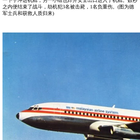
一下子冲进机舱，另一小组也炸开安全出口进入了机舱。数秒
之内便结束了战斗，劫机犯3名被击毙，1名负重伤。(图为德
军士兵和获救人质归来)