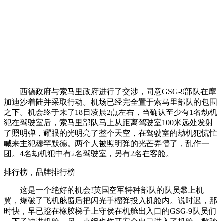
西德政府与索马里政府进行了交涉，同意GSG-9部队在摩
加迪沙着陆并采取行动。机场已经完全置于索马里部队的包围
之下。机会终于来了18日凌晨2点左右，当确认至少有1名劫机
犯在驾驶室后，索马里部队马上从距离驾驶室100米远处发射
了照明弹，耀眼的光明亮了整个天空，在驾驶室的劫机犯慌忙
喊来主犯穆罕默德。两个人被照明弹的光芒弄懵了，乱作一
团。4名劫机犯中有2名驾驶室，另有2名在客舱。
排行榜，品牌排行榜
这是一个绝好的机会!英国空军特种部队的队员攀上机
翼，爆破了飞机舷窗后把闪光手榴弹投入机舱内。说时迟，那
时快，早已蹬在橡胶梯子上守侯在机舱出入口的GSG-9队员们