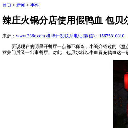
首页
>
新闻
>
事件
辣庄火锅分店使用假鸭血 包贝
来源：
www.336c.com
棋牌开发联系电话(微信)：15675810810
要说现在的明星开餐厅一点都不稀奇，小编介绍过的《盘点
营关门后又一出事餐厅。对此，包贝尔就以牛血冒充鸭血这一