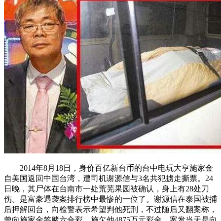
2014年8月18日，身价百亿新台币的台中电玩大亨施家金
自美国返回中国台湾，遭司机谢源信与3名共犯掳走撕票。24
日晚，其尸体在台南市一处荒芜果园被确认，身上有28处刀
伤。是富豪遇袭案排行榜中最惨的一位了。谢源信在泰国被捕
后押解回台，向检警表示希望判他死刑，不过随后又翻案称，
曾向施家金签赌六合彩，施欠他4875万元彩金，案发当天是向