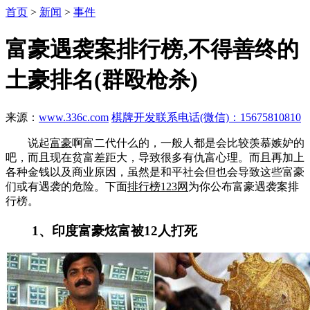
首页
>
新闻
>
事件
富豪遇袭案排行榜,不得善终的
土豪排名(群殴枪杀)
来源：
www.336c.com
棋牌开发联系电话(微信)：15675810810
说起
富豪
啊富二代什么的，一般人都是会比较羡慕嫉妒的
吧，而且现在贫富差距大，导致很多有仇富心理。而且再加上
各种金钱以及商业原因，虽然是和平社会但也会导致这些富豪
们或有遇袭的危险。下面
排行榜123网
为你公布富豪遇袭案排
行榜。
1、印度富豪炫富被12人打死