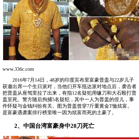
www.336c.com
2016年7月14日，48岁的印度宾布里富豪普盖与22岁儿子
获邀出席一个生日派对，当他们开车抵达派对地点后，袭击者
把普盖从座驾里拉了出来，有指12名疑犯用镰刀和大石殴打普
盖至死。警方随后拘捕5名疑犯，其中一人为普盖的侄儿，事
件怀疑与金钱纠纷有关。图为普盖曾穿7斤重黄金T恤炫富。
是富豪遇袭案排行榜里唯一因为炫富而死的土豪了。
2、中国台湾富豪身中28刀死亡